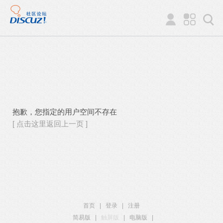
抱歉，您指定的用户空间不存在
[ 点击这里返回上一页 ]
首页
|
登录
|
注册
简易版
|
触屏版
|
电脑版
|