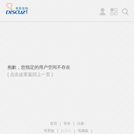
抱歉，您指定的用户空间不存在
[ 点击这里返回上一页 ]
首页
|
登录
|
注册
简易版
|
触屏版
|
电脑版
|