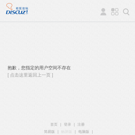
抱歉，您指定的用户空间不存在
[ 点击这里返回上一页 ]
首页
|
登录
|
注册
简易版
|
触屏版
|
电脑版
|