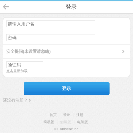
登录
安全提问(未设置请忽略)
点击重新加载
登录
还没有注册？
首页
|
登录
|
注册
简易版
|
触屏版
|
电脑版
|
© Comsenz Inc.