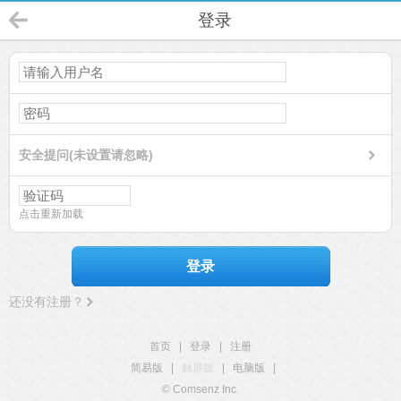
登录
安全提问(未设置请忽略)
点击重新加载
登录
还没有注册？
首页
|
登录
|
注册
简易版
|
触屏版
|
电脑版
|
© Comsenz Inc.