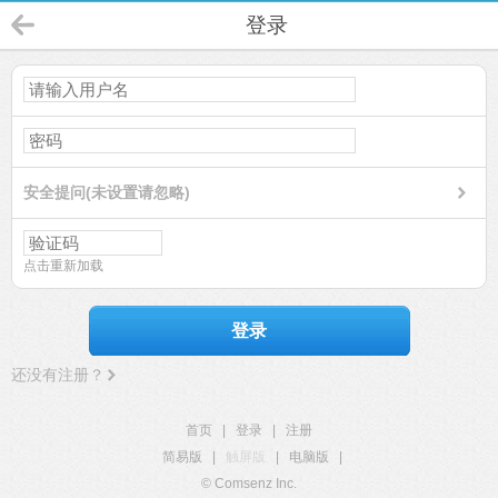
登录
安全提问(未设置请忽略)
点击重新加载
登录
还没有注册？
首页
|
登录
|
注册
简易版
|
触屏版
|
电脑版
|
© Comsenz Inc.