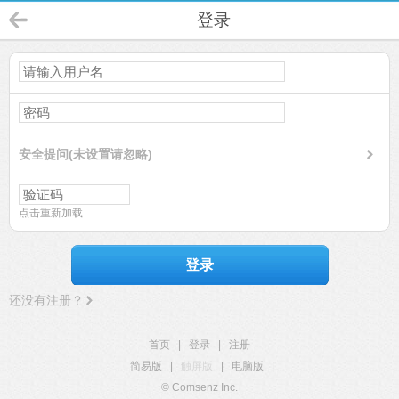
登录
安全提问(未设置请忽略)
点击重新加载
登录
还没有注册？
首页
|
登录
|
注册
简易版
|
触屏版
|
电脑版
|
© Comsenz Inc.