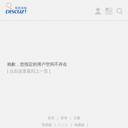
抱歉，您指定的用户空间不存在
[ 点击这里返回上一页 ]
首页
|
登录
|
注册
简易版
|
触屏版
|
电脑版
|