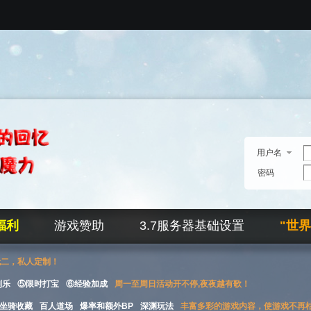
用户名
密码
福利
游戏赞助
3.7服务器基础设置
"世
无二，私人定制！
刮乐
⑤限时打宝
⑥经验加成
周一至周日活动开不停,夜夜越有歌！
坐骑收藏
百人道场
爆率和额外BP
深渊玩法
丰富多彩的游戏内容，使游戏不再