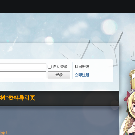
自动登录
找回密码
登录
立即注册
界树"资料导引页
枯燥！