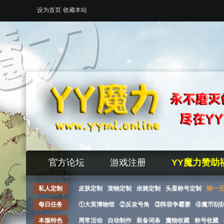
设为首页
收藏本站
官方论坛
游戏注册
YY魔力赞助
私人定制
皮肤定制
宠物定制
坐骑定制
头显称号定制
独一
每日任务
①大英博物馆
②反攻号角
③阵容争霸赛
④魔币刮
本服特色
周常活动
自动制作
装备词条
魔物收藏
称号收藏