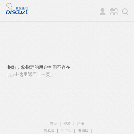
抱歉，您指定的用户空间不存在
[ 点击这里返回上一页 ]
首页
|
登录
|
注册
简易版
|
触屏版
|
电脑版
|