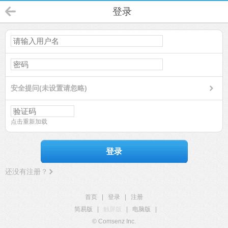
登录
安全提问(未设置请忽略)
点击重新加载
登录
还没有注册？
首页
|
登录
|
注册
简易版
|
触屏版
|
电脑版
|
© Comsenz Inc.