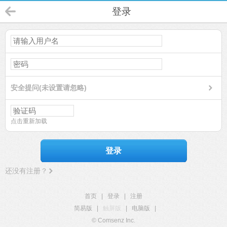
登录
安全提问(未设置请忽略)
点击重新加载
登录
还没有注册？
首页
|
登录
|
注册
简易版
|
触屏版
|
电脑版
|
© Comsenz Inc.