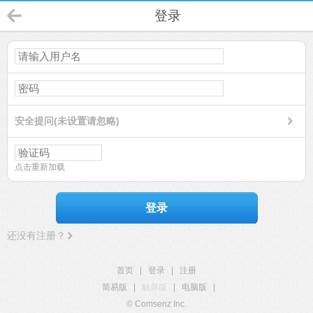
登录
安全提问(未设置请忽略)
点击重新加载
登录
还没有注册？
首页
|
登录
|
注册
简易版
|
触屏版
|
电脑版
|
© Comsenz Inc.