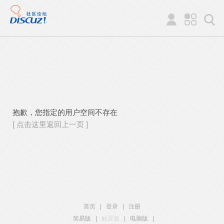
抱歉，您指定的用户空间不存在
[ 点击这里返回上一页 ]
首页
|
登录
|
注册
简易版
|
触屏版
|
电脑版
|