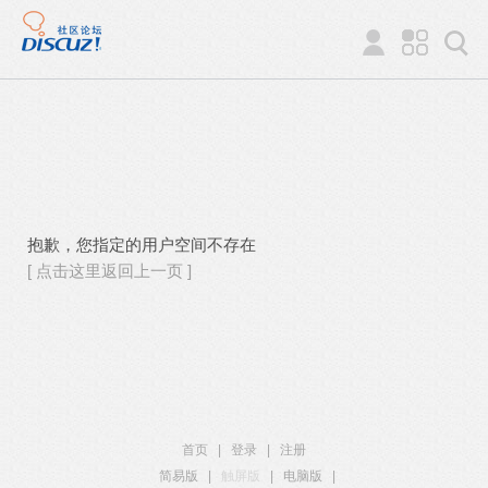
抱歉，您指定的用户空间不存在
[ 点击这里返回上一页 ]
首页
|
登录
|
注册
简易版
|
触屏版
|
电脑版
|