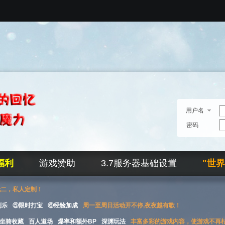
用户名
密码
福利
游戏赞助
3.7服务器基础设置
"世
无二，私人定制！
刮乐
⑤限时打宝
⑥经验加成
周一至周日活动开不停,夜夜越有歌！
坐骑收藏
百人道场
爆率和额外BP
深渊玩法
丰富多彩的游戏内容，使游戏不再