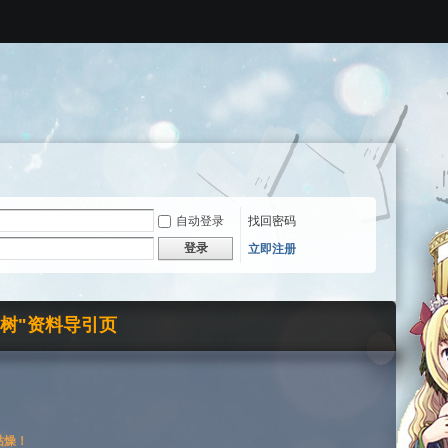
自动登录
找回密码
登录
立即注册
界树"资料导引页
枯燥！