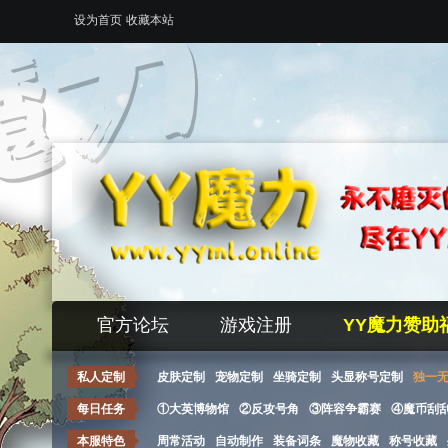
设为首页
收藏本站
官方论坛
游戏注册
YY魔力赞助
私人定制
皮肤定制
宠物定制
坐骑定制
头显称号定制
独一
每日任务
①大英博物馆
②反攻号角
③阵容争霸赛
④魔币刮
本服特色
周常活动
自动制作
装备词条
魔物收藏
称号收藏