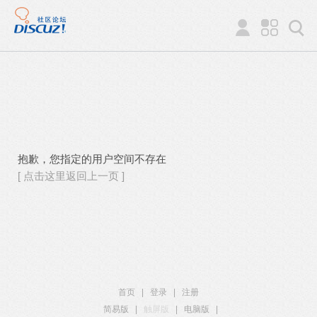
抱歉，您指定的用户空间不存在
[ 点击这里返回上一页 ]
首页
|
登录
|
注册
简易版
|
触屏版
|
电脑版
|