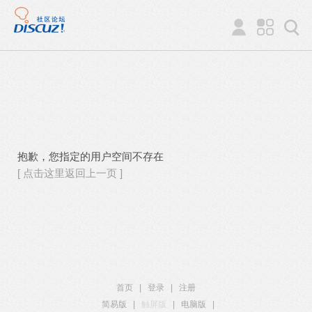
抱歉，您指定的用户空间不存在
[ 点击这里返回上一页 ]
首页
|
登录
|
注册
简易版
|
触屏版
|
电脑版
|