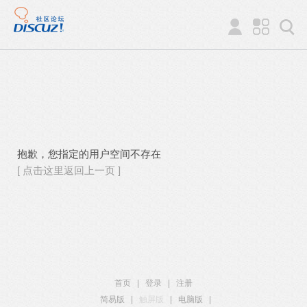
抱歉，您指定的用户空间不存在
[ 点击这里返回上一页 ]
首页
|
登录
|
注册
简易版
|
触屏版
|
电脑版
|