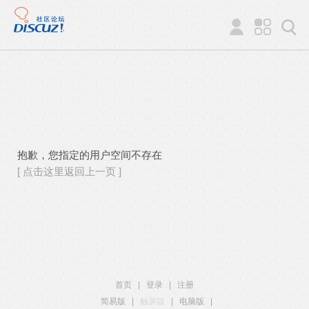
抱歉，您指定的用户空间不存在
[ 点击这里返回上一页 ]
首页
|
登录
|
注册
简易版
|
触屏版
|
电脑版
|