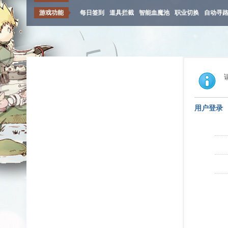
游戏功能
每日签到
道具拦截
智能血魔池
职业切换
自动寻
用户登录