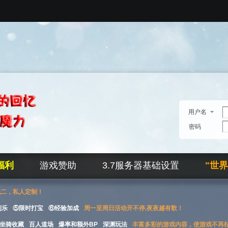
用户名
密码
福利
游戏赞助
3.7服务器基础设置
"世
无二，私人定制！
刮乐
⑤限时打宝
⑥经验加成
周一至周日活动开不停,夜夜越有歌！
坐骑收藏
百人道场
爆率和额外BP
深渊玩法
丰富多彩的游戏内容，使游戏不再