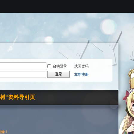
自动登录
找回密码
登录
立即注册
界树"资料导引页
枯燥！