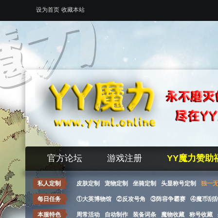
设为首页
收藏本站
官方论坛
游戏注册
YY魔力赞助
私人定制
皮肤定制
宠物定制
坐骑定制
头显称号定制
独一
每日任务
①大英博物馆
②反攻号角
③阵容争霸赛
④魔币刮
本服特色
周常活动
自动制作
装备词条
魔物收藏
称号收藏