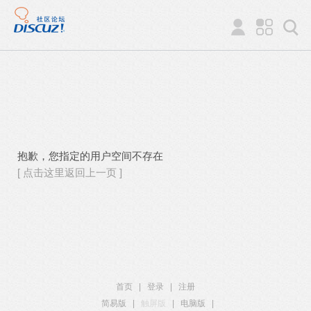
抱歉，您指定的用户空间不存在
[ 点击这里返回上一页 ]
首页
|
登录
|
注册
简易版
|
触屏版
|
电脑版
|