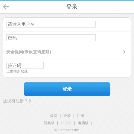
登录
安全提问(未设置请忽略)
点击重新加载
登录
还没有注册？
首页
|
登录
|
注册
简易版
|
触屏版
|
电脑版
|
© Comsenz Inc.