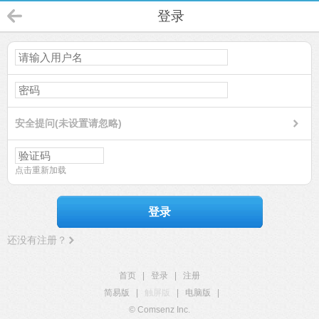
登录
安全提问(未设置请忽略)
点击重新加载
登录
还没有注册？
首页
|
登录
|
注册
简易版
|
触屏版
|
电脑版
|
© Comsenz Inc.