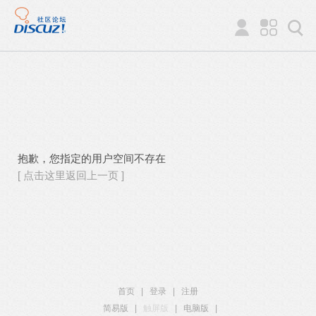
抱歉，您指定的用户空间不存在
[ 点击这里返回上一页 ]
首页
|
登录
|
注册
简易版
|
触屏版
|
电脑版
|