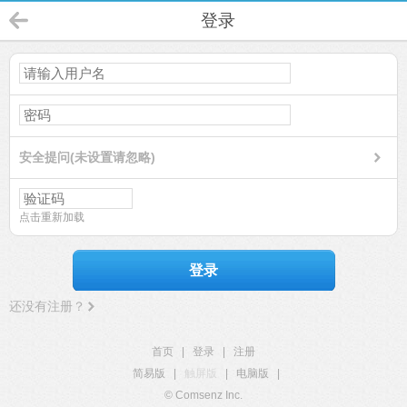
登录
安全提问(未设置请忽略)
点击重新加载
登录
还没有注册？
首页
|
登录
|
注册
简易版
|
触屏版
|
电脑版
|
© Comsenz Inc.