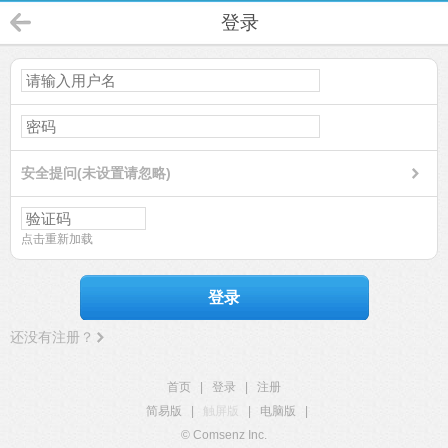
登录
安全提问(未设置请忽略)
点击重新加载
登录
还没有注册？
首页
|
登录
|
注册
简易版
|
触屏版
|
电脑版
|
© Comsenz Inc.