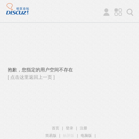
抱歉，您指定的用户空间不存在
[ 点击这里返回上一页 ]
首页
|
登录
|
注册
简易版
|
触屏版
|
电脑版
|