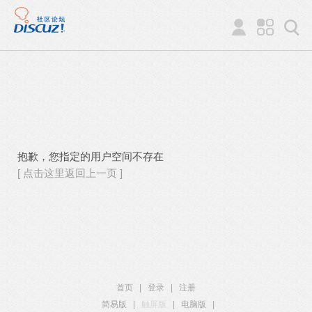
抱歉，您指定的用户空间不存在
[ 点击这里返回上一页 ]
首页
|
登录
|
注册
简易版
|
触屏版
|
电脑版
|