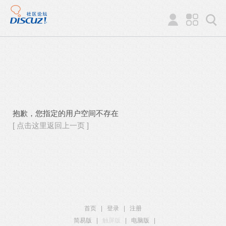
抱歉，您指定的用户空间不存在
[ 点击这里返回上一页 ]
首页
|
登录
|
注册
简易版
|
触屏版
|
电脑版
|