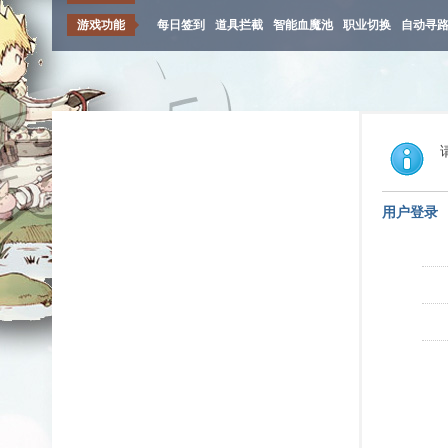
游戏功能
每日签到
道具拦截
智能血魔池
职业切换
自动寻
用户登录