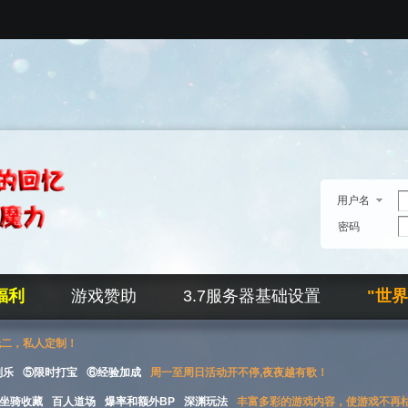
用户名
密码
福利
游戏赞助
3.7服务器基础设置
"世
无二，私人定制！
刮乐
⑤限时打宝
⑥经验加成
周一至周日活动开不停,夜夜越有歌！
坐骑收藏
百人道场
爆率和额外BP
深渊玩法
丰富多彩的游戏内容，使游戏不再