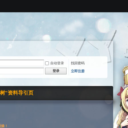
自动登录
找回密码
登录
立即注册
界树"资料导引页
枯燥！