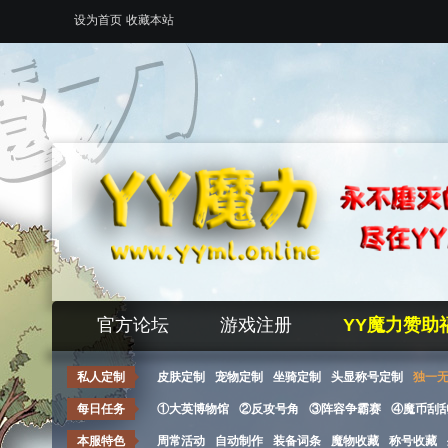
设为首页
收藏本站
官方论坛
游戏注册
YY魔力赞助
私人定制
皮肤定制
宠物定制
坐骑定制
头显称号定制
独一
每日任务
①大英博物馆
②反攻号角
③阵容争霸赛
④魔币刮
本服特色
周常活动
自动制作
装备词条
魔物收藏
称号收藏