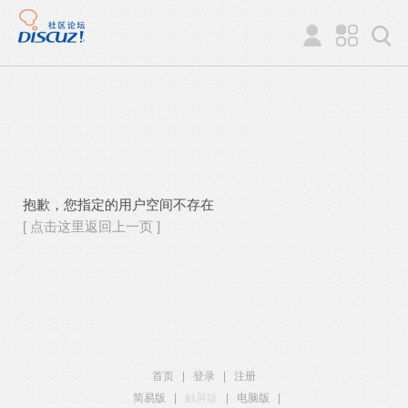
抱歉，您指定的用户空间不存在
[ 点击这里返回上一页 ]
首页
|
登录
|
注册
简易版
|
触屏版
|
电脑版
|