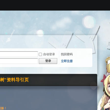
自动登录
找回密码
登录
立即注册
界树"资料导引页
枯燥！