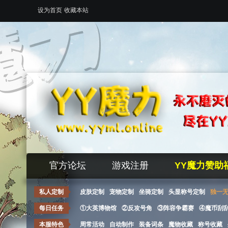
设为首页
收藏本站
官方论坛
游戏注册
YY魔力赞助
私人定制
皮肤定制
宠物定制
坐骑定制
头显称号定制
独一
每日任务
①大英博物馆
②反攻号角
③阵容争霸赛
④魔币刮
本服特色
周常活动
自动制作
装备词条
魔物收藏
称号收藏