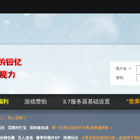
用户名
密码
福利
游戏赞助
3.7服务器基础设置
"世
无二，私人定制！
刮乐
⑤限时打宝
⑥经验加成
周一至周日活动开不停,夜夜越有歌！
坐骑收藏
百人道场
爆率和额外BP
深渊玩法
丰富多彩的游戏内容，使游戏不再