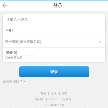
登录
安全提问(未设置请忽略)
点击重新加载
登录
还没有注册？
首页
|
登录
|
注册
简易版
|
触屏版
|
电脑版
|
© Comsenz Inc.