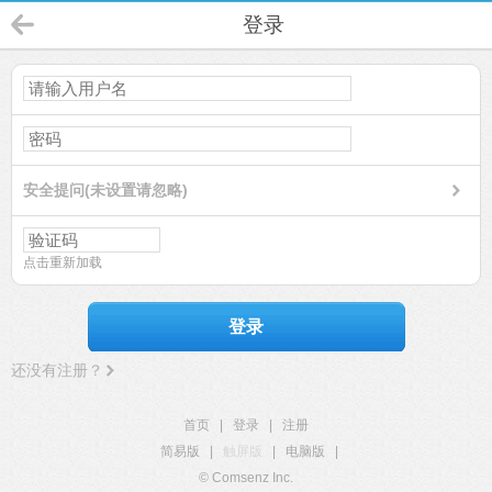
登录
安全提问(未设置请忽略)
点击重新加载
登录
还没有注册？
首页
|
登录
|
注册
简易版
|
触屏版
|
电脑版
|
© Comsenz Inc.