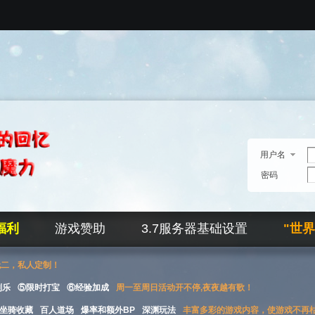
用户名
密码
福利
游戏赞助
3.7服务器基础设置
"世
无二，私人定制！
刮乐
⑤限时打宝
⑥经验加成
周一至周日活动开不停,夜夜越有歌！
坐骑收藏
百人道场
爆率和额外BP
深渊玩法
丰富多彩的游戏内容，使游戏不再