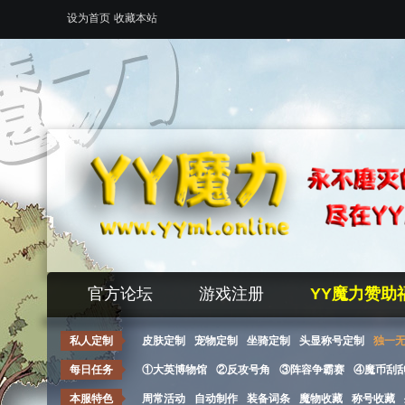
设为首页
收藏本站
官方论坛
游戏注册
YY魔力赞助
私人定制
皮肤定制
宠物定制
坐骑定制
头显称号定制
独一
每日任务
①大英博物馆
②反攻号角
③阵容争霸赛
④魔币刮
本服特色
周常活动
自动制作
装备词条
魔物收藏
称号收藏