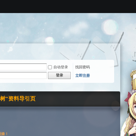
自动登录
找回密码
登录
立即注册
界树"资料导引页
枯燥！