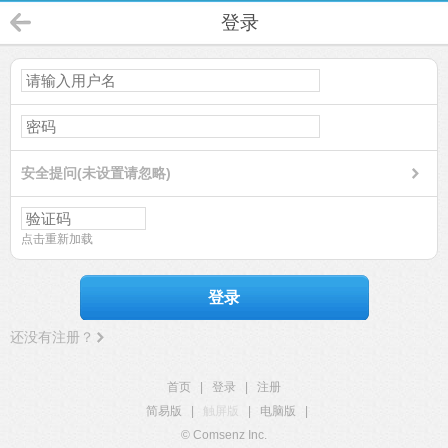
登录
安全提问(未设置请忽略)
点击重新加载
登录
还没有注册？
首页
|
登录
|
注册
简易版
|
触屏版
|
电脑版
|
© Comsenz Inc.