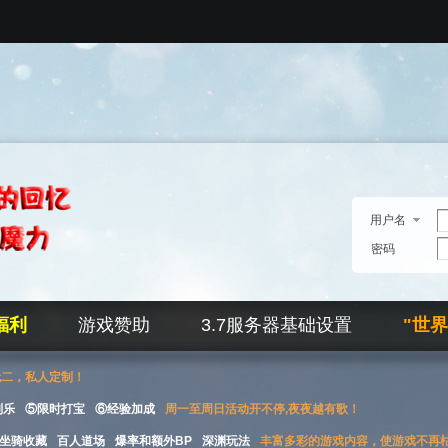
用户名
密码
福利
游戏赞助
3.7服务器基础设置
"世
无二，私人定制！
刮乐
⑤限时打宝
⑥经验加成
周一至周日活动开不停,夜夜越有歌！
坐骑收藏
百人道场
爆率和额外BP
深渊玩法
丰富多彩的游戏内容，使游戏不再