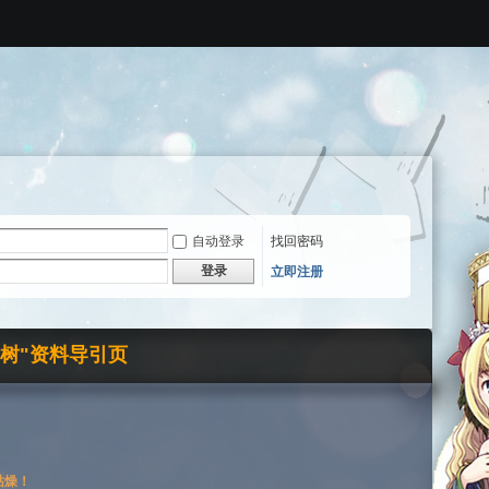
自动登录
找回密码
登录
立即注册
界树"资料导引页
枯燥！