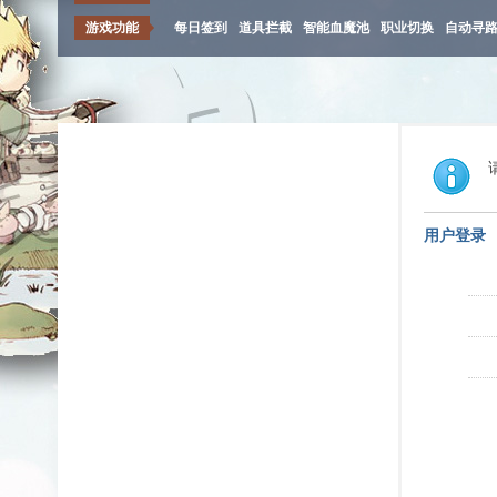
游戏功能
每日签到
道具拦截
智能血魔池
职业切换
自动寻
用户登录