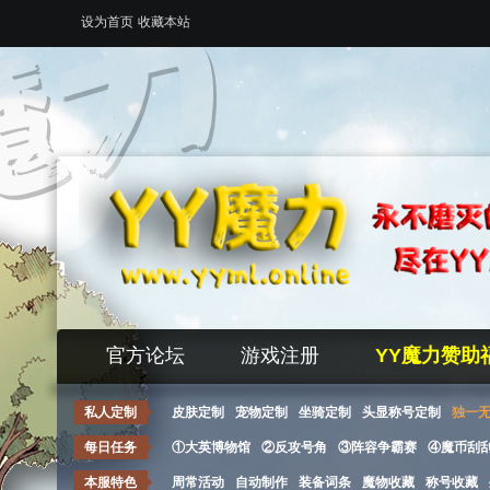
设为首页
收藏本站
官方论坛
游戏注册
YY魔力赞助
私人定制
皮肤定制
宠物定制
坐骑定制
头显称号定制
独一
每日任务
①大英博物馆
②反攻号角
③阵容争霸赛
④魔币刮
本服特色
周常活动
自动制作
装备词条
魔物收藏
称号收藏