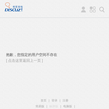
抱歉，您指定的用户空间不存在
[ 点击这里返回上一页 ]
首页
|
登录
|
注册
简易版
|
触屏版
|
电脑版
|