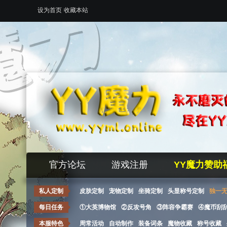
设为首页
收藏本站
官方论坛
游戏注册
YY魔力赞助
私人定制
皮肤定制
宠物定制
坐骑定制
头显称号定制
独一
每日任务
①大英博物馆
②反攻号角
③阵容争霸赛
④魔币刮
本服特色
周常活动
自动制作
装备词条
魔物收藏
称号收藏