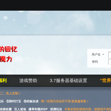
用户名
密码
福利
游戏赞助
3.7服务器基础设置
"世
无二，私人定制！
刮乐
⑤限时打宝
⑥经验加成
周一至周日活动开不停,夜夜越有歌！
坐骑收藏
百人道场
爆率和额外BP
深渊玩法
丰富多彩的游戏内容，使游戏不再