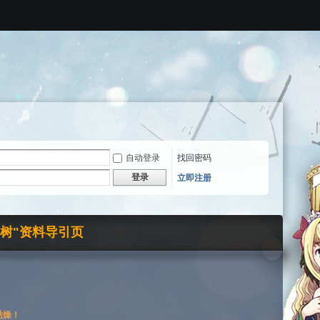
自动登录
找回密码
登录
立即注册
界树"资料导引页
枯燥！