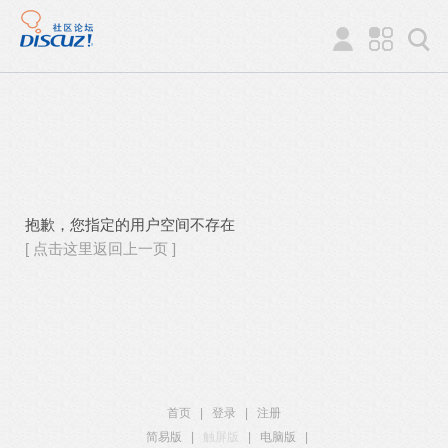
抱歉，您指定的用户空间不存在
[ 点击这里返回上一页 ]
首页
|
登录
|
注册
简易版
|
触屏版
|
电脑版
|