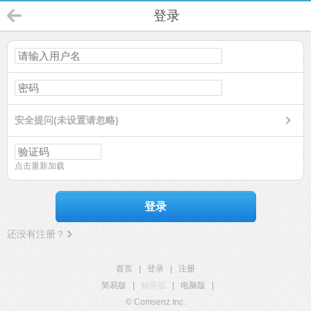
登录
安全提问(未设置请忽略)
点击重新加载
登录
还没有注册？
首页
|
登录
|
注册
简易版
|
触屏版
|
电脑版
|
© Comsenz Inc.