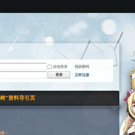
自动登录
找回密码
登录
立即注册
界树"资料导引页
枯燥！