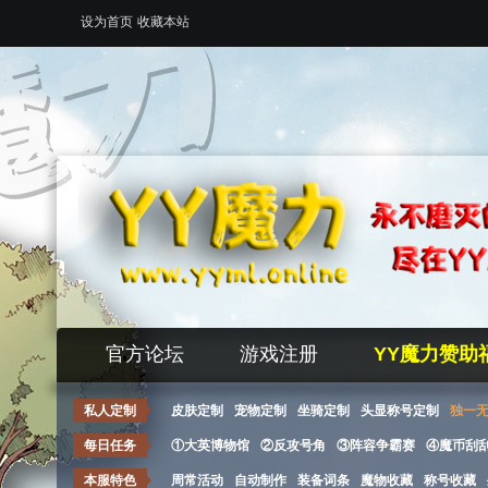
设为首页
收藏本站
官方论坛
游戏注册
YY魔力赞助
私人定制
皮肤定制
宠物定制
坐骑定制
头显称号定制
独一
每日任务
①大英博物馆
②反攻号角
③阵容争霸赛
④魔币刮
本服特色
周常活动
自动制作
装备词条
魔物收藏
称号收藏