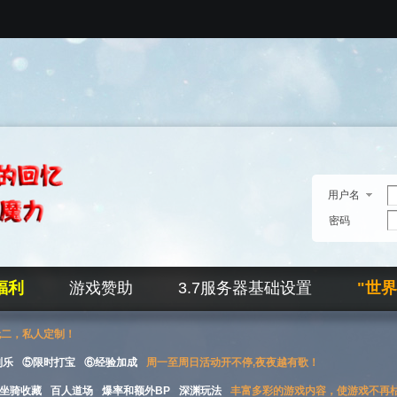
用户名
密码
福利
游戏赞助
3.7服务器基础设置
"世
无二，私人定制！
刮乐
⑤限时打宝
⑥经验加成
周一至周日活动开不停,夜夜越有歌！
坐骑收藏
百人道场
爆率和额外BP
深渊玩法
丰富多彩的游戏内容，使游戏不再