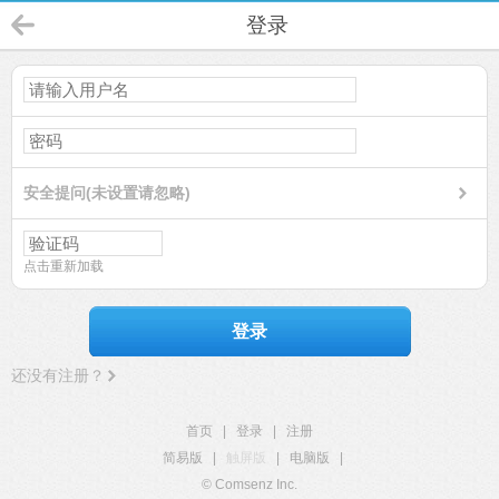
登录
安全提问(未设置请忽略)
点击重新加载
登录
还没有注册？
首页
|
登录
|
注册
简易版
|
触屏版
|
电脑版
|
© Comsenz Inc.