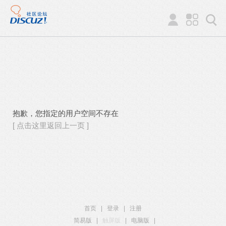
抱歉，您指定的用户空间不存在
[ 点击这里返回上一页 ]
首页
|
登录
|
注册
简易版
|
触屏版
|
电脑版
|