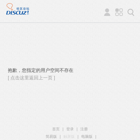
抱歉，您指定的用户空间不存在
[ 点击这里返回上一页 ]
首页
|
登录
|
注册
简易版
|
触屏版
|
电脑版
|