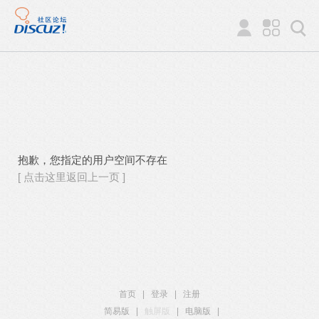
抱歉，您指定的用户空间不存在
[ 点击这里返回上一页 ]
首页
|
登录
|
注册
简易版
|
触屏版
|
电脑版
|