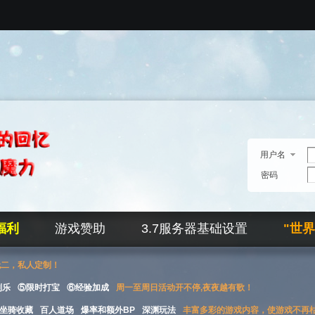
用户名
密码
福利
游戏赞助
3.7服务器基础设置
"世
无二，私人定制！
刮乐
⑤限时打宝
⑥经验加成
周一至周日活动开不停,夜夜越有歌！
坐骑收藏
百人道场
爆率和额外BP
深渊玩法
丰富多彩的游戏内容，使游戏不再