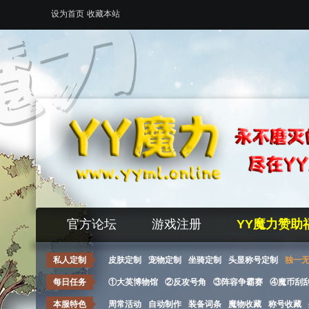
设为首页
收藏本站
官方论坛
游戏注册
YY魔力赞助
私人定制
皮肤定制
宠物定制
坐骑定制
头显称号定制
独一
每日任务
①大英博物馆
②反攻号角
③阵容争霸赛
④魔币刮
本服特色
周常活动
自动制作
装备词条
魔物收藏
称号收藏