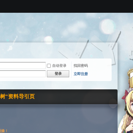
自动登录
找回密码
登录
立即注册
界树"资料导引页
枯燥！