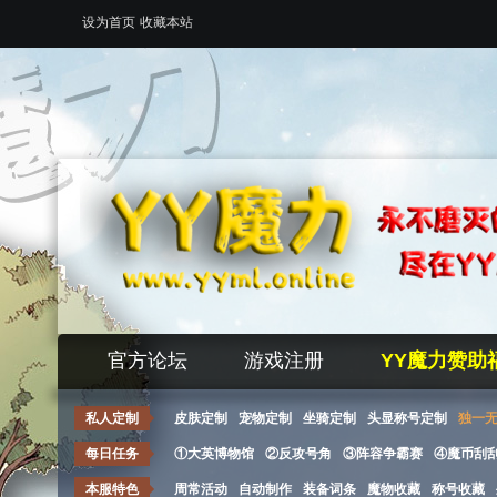
设为首页
收藏本站
官方论坛
游戏注册
YY魔力赞助
私人定制
皮肤定制
宠物定制
坐骑定制
头显称号定制
独一
每日任务
①大英博物馆
②反攻号角
③阵容争霸赛
④魔币刮
本服特色
周常活动
自动制作
装备词条
魔物收藏
称号收藏