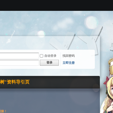
自动登录
找回密码
登录
立即注册
界树"资料导引页
枯燥！