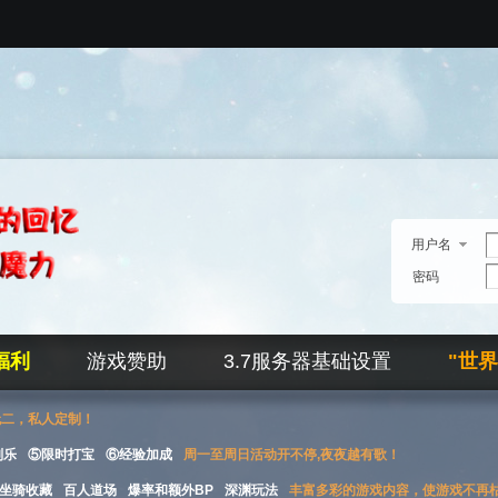
用户名
密码
福利
游戏赞助
3.7服务器基础设置
"世
无二，私人定制！
刮乐
⑤限时打宝
⑥经验加成
周一至周日活动开不停,夜夜越有歌！
坐骑收藏
百人道场
爆率和额外BP
深渊玩法
丰富多彩的游戏内容，使游戏不再