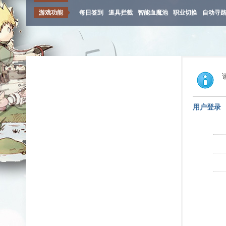
游戏功能
每日签到
道具拦截
智能血魔池
职业切换
自动寻
用户登录