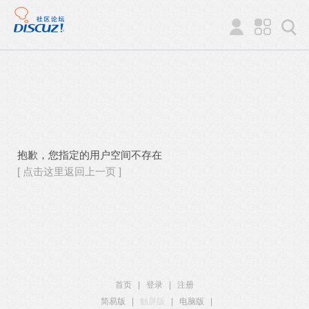
抱歉，您指定的用户空间不存在
[ 点击这里返回上一页 ]
首页
|
登录
|
注册
简易版
|
触屏版
|
电脑版
|